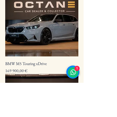
BMW M5 Touring xDrive
1
Preço
169 900,00 €