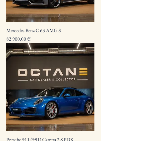
Mercedes-Benz C 63 AMG S
Preço
82 900,00 €
Porsche 911 (991) Carrera 2 S PDK