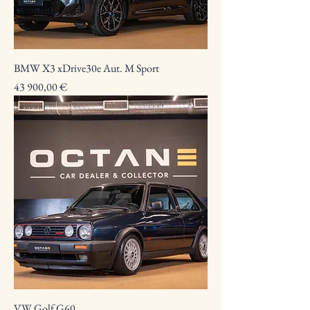
BMW X3 xDrive30e Aut. M Sport
Preço
43 900,00 €
VW Golf G60