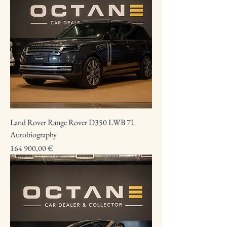
Land Rover Range Rover D350 LWB 7L
Autobiography
Preço
164 900,00 €