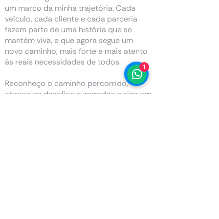
um marco da minha trajetória. Cada
veículo, cada cliente e cada parceria
fazem parte de uma história que se
mantém viva, e que agora segue um
novo caminho, mais forte e mais atento
às reais necessidades de todos.
1
Reconheço o caminho percorrido,
abraço os desafios superados e sigo em
frente, mais forte, com um compromisso
inabalável de fazer melhor.
.
A Nossa Coleção
Encontre a sua obra de arte na nossa galeria