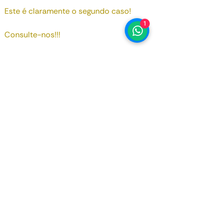
Este é claramente o segundo caso!
1
Consulte-nos!!!
Data de Registo
Setembro 2023
Motorização
1 984 cc
Potência
300 bhp
Kms
25 808