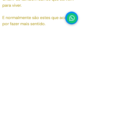
para viver.
1
E normalmente são estes que acabam
por fazer mais sentido.
Volvo XC60 T6 Plug-In Hybrid.
O automóvel para quem já não precisa
de provar nada a ninguém...
Consulte-nos!
Data de Registo
Outubro 2020
Motorização
1 969 cc
Potência