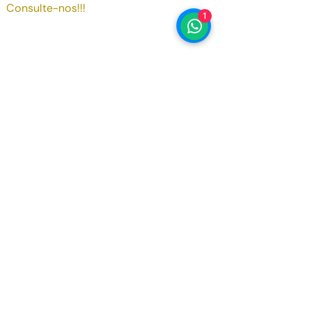
Consulte-nos!!!
1
Data de Registo
Abril 2010
Motorização
1.0 cc
Potência
98 bhp
Kms
101 000
Inscreva-se na nossa newsletter, 