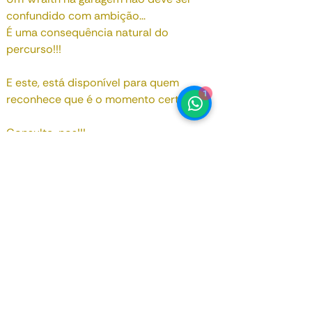
confundido com ambição...
É uma consequência natural do
percurso!!!
E este, está disponível para quem
1
reconhece que é o momento certo.
Consulte-nos!!!
Data de Registo
Julho 2015
Motorização
6 592 cc
Potência
632 bhp
Kms
83 000