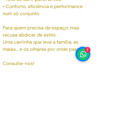
• Conforto, eficiência e performance
num só conjunto
Para quem precisa de espaço, mas
recusa abdicar de estilo.
Uma carrinha que leva a família, as
1
malas… e os olhares por onde passa...
Consulte-nos!
Data de Registo
Março 2023
Motorização
1.991 cc
Potência
320 bhp