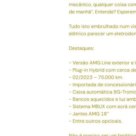
mecânico, qualquer coisa com
de manhã”. Entende? Esperem
Tudo isto embrulhado num vis
elétrico parecer um eletrodo
Destaques:
- Versão AMG Line exterior e i
- Plug-in Hybrid com cerca d
- 02/2023 – 75.000 km
- Importada de concessionári
- Caixa automática 9G-Troni
- Bancos aquecidos e luz amb
- Sistema MBUX com ecrã centra
- Jantes AMG 18’’
- Entre outros opcioais.
Não é preciso ser um fanático