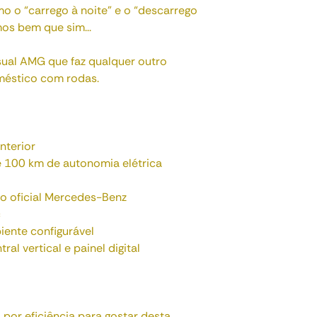
o o “carrego à noite” e o “descarrego
os bem que sim...
ual AMG que faz qualquer outro
méstico com rodas.
nterior
e 100 km de autonomia elétrica
o oficial Mercedes-Benz
c
iente configurável
l vertical e painel digital
 por eficiência para gostar desta