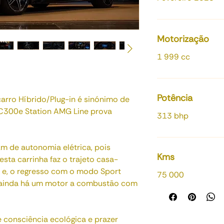
Motorização
1 999 cc
Potência
rro Híbrido/Plug-in é sinónimo de
 C300e Station AMG Line prova
313 bhp
de autonomia elétrica, pois
Kms
ta carrinha faz o trajeto casa-
o e, o regresso com o modo Sport
75 000
e ainda há um motor a combustão com
 consciência ecológica e prazer