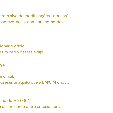
ram alvo de modificações, “abusos”
e manteve-se exatamente como deve
onário oficial…
e um carro destes exige.
ça.
difícil.
epresente aquilo que a BMW M criou…
ação do M4 (F82).
ais presente entre entusiastas…