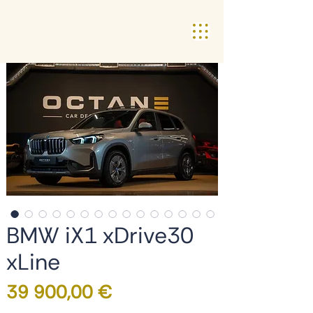
BMW iX1 xDrive30
xLine
Preço
39 900,00 €