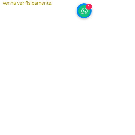
venha ver fisicamente.
1
Data de Registo
Janeiro 2022
Motorização
3.0 cc
Potência
462 bhp
Kms
37 000
Inscreva-se na nossa newsletter, 