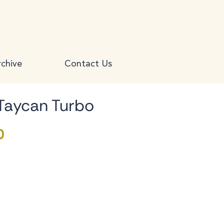
chive
Contact Us
Taycan Turbo
Price
0