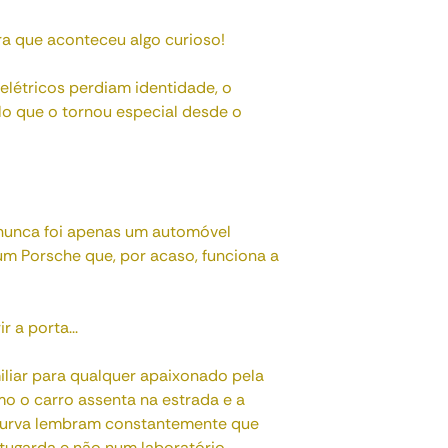
ra que aconteceu algo curioso!
létricos perdiam identidade, o
o que o tornou especial desde o
 nunca foi apenas um automóvel
 um Porsche que, por acaso, funciona a
 a porta...
liar para qualquer apaixonado pela
mo o carro assenta na estrada e a
curva lembram constantemente que
tugarda e não num laboratório