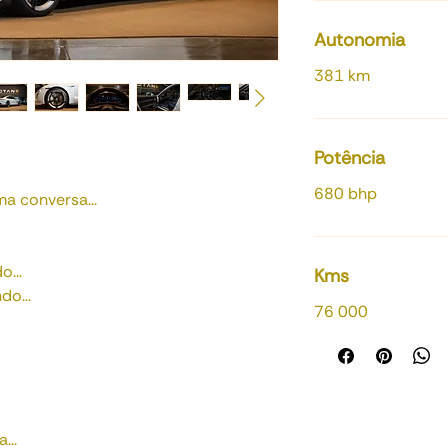
Autonomia
381 km
Potência
680 bhp
a conversa...
o...
Kms
do...
76 000
...