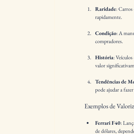
Raridade
: Carros
rapidamente.
Condição
: A manu
compradores.
História
: Veículo
valor significativa
Tendências de M
pode ajudar a faze
Exemplos de Valori
Ferrari F40
: Lanç
de dólares, depend