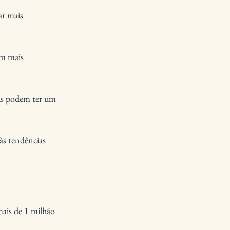
r mais 
m mais 
sas podem ter um 
às tendências 
ais de 1 milhão 