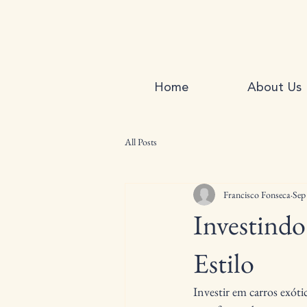
Home
About Us
All Posts
Francisco Fonseca
Sep
Investindo
Estilo
Investir em carros exóti