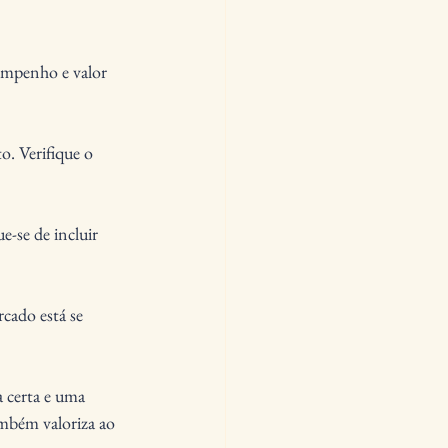
empenho e valor 
. Verifique o 
e-se de incluir 
cado está se 
 certa e uma 
mbém valoriza ao 