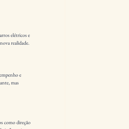
ros elétricos e 
 nova realidade.
sempenho e 
ante, mas 
os como direção 