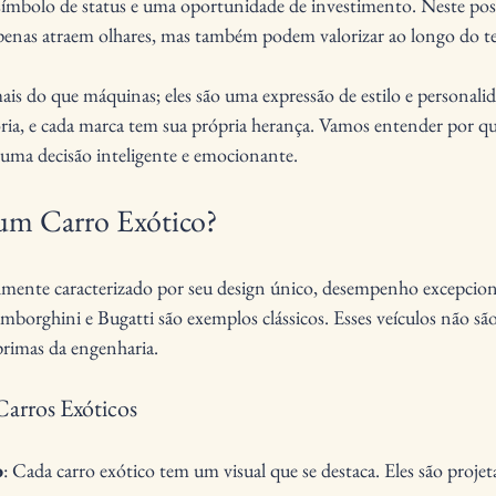
ímbolo de status e uma oportunidade de investimento. Neste pos
penas atraem olhares, mas também podem valorizar ao longo do t
ais do que máquinas; eles são uma expressão de estilo e personali
ia, e cada marca tem sua própria herança. Vamos entender por qu
 uma decisão inteligente e emocionante.
um Carro Exótico?
lmente caracterizado por seu design único, desempenho excepcional
borghini e Bugatti são exemplos clássicos. Esses veículos não são
rimas da engenharia.
Carros Exóticos
o
: Cada carro exótico tem um visual que se destaca. Eles são projet